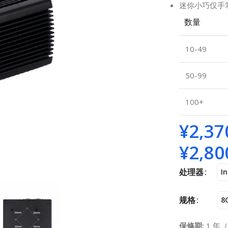
迷你小巧仅手
数量
10-49
50-99
100+
¥
2,37
¥
2,80
处理器
I
规格
8
保修期:
1 年