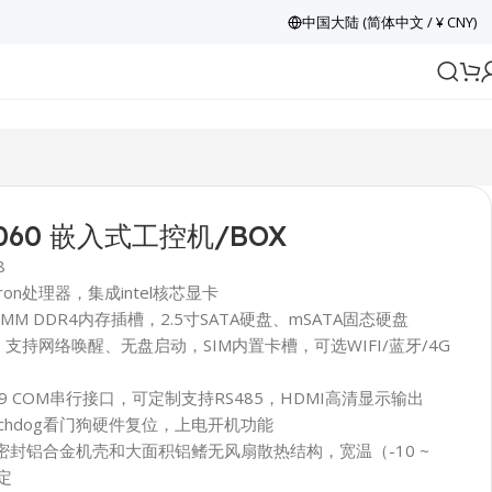
中国大陆 (简体中文 / ¥ CNY)
060 嵌入式工控机/BOX
8
eleron处理器，集成intel核芯显卡
IMM DDR4内存插槽，2.5寸SATA硬盘、mSATA固态硬盘
口，支持网络唤醒、无盘启动，SIM内置卡槽，可选WIFI/蓝牙/4G
DB9 COM串行接口，可定制支持RS485，HDMI高清显示输出
atchdog看门狗硬件复位，上电开机功能
密封铝合金机壳和大面积铝鳍无风扇散热结构，宽温（-10 ~
定