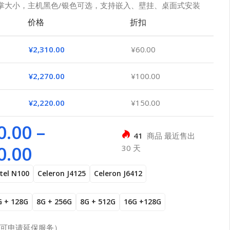
掌大小，主机黑色/银色可选，支持嵌入、壁挂、桌面式安装
价格
折扣
¥
2,310.00
¥
60.00
¥
2,270.00
¥
100.00
¥
2,220.00
¥
150.00
0.00
–
41
商品 最近售出
0.00
30 天
ntel N100
Celeron J4125
Celeron J6412
G + 128G
8G + 256G
8G + 512G
16G +128G
（可申请延保服务）