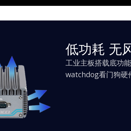
低功耗 无
工业主板搭载底功
watchdog看门