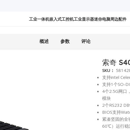
工业一体机
嵌入式工控机
工业显示器
迷你电脑
周边配件
概述
参数
评论
索奇 S4
SKU：
58142
支持intel C
支持1个SO-D
4个2.5G网
模块
2个RS232 
BIOS支持W
紧凑坚固的全
60℃）运行稳