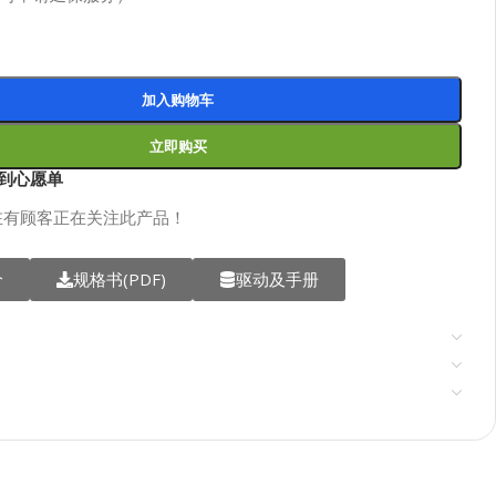
加入购物车
立即购买
到心愿单
在有顾客正在关注此产品！
价
规格书(PDF)
驱动及手册