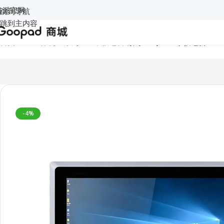
谷派官网
跳到导航
跳到主内容
首页
/
工业一体机
/
D系列工业平板电脑
/
索奇 15寸工业平板电脑 D150
-4%