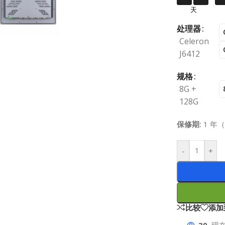
天
处理器
Celeron
J6412
规格
8G +
128G
保修期:
1 年
-
+
比较
添加