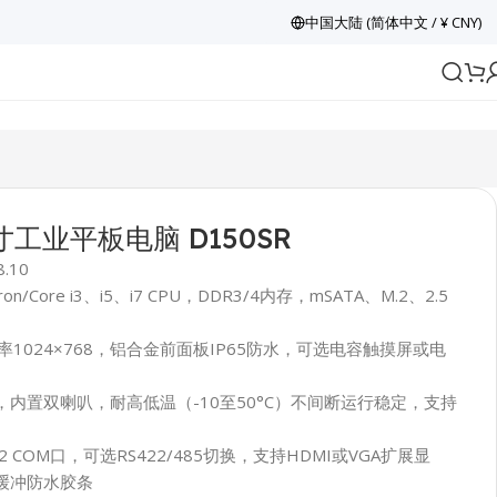
中国大陆 (简体中文 / ¥ CNY)
寸工业平板电脑 D150SR
8.10
leron/Core i3、i5、i7 CPU，DDR3/4内存，mSATA、M.2、2.5
率1024×768，铝合金前面板IP65防水，可选电容触摸屏或电
，内置双喇叭，耐高低温（-10至50°C）不间断运行稳定，支持
232 COM口，可选RS422/485切换，支持HDMI或VGA扩展显
缓冲防水胶条