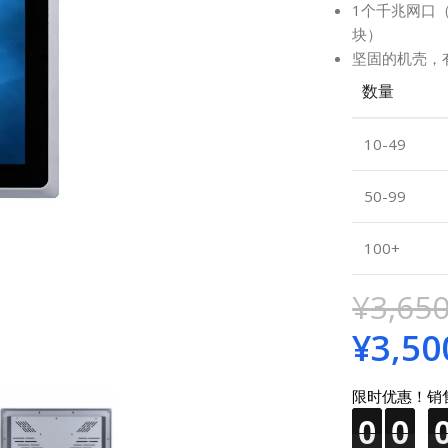
1个千兆网口（
块）
坚固的机壳，
数量
10-49
50-99
100+
¥
3,650
¥
3,50
限时优惠！销
0
0
0
0
0
0
0
0