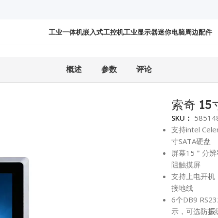
工业一体机
嵌入式工控机
工业显示器
迷你电脑
周边配件
SR
概述
参数
评论
索奇 15
SKU：
58514
支持intel Ce
寸SATA硬盘
屏幕15＂分辨
阻触摸屏
支持上电开机
接地线
6个DB9 RS
示，可选防
振