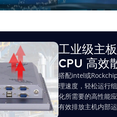
全尺寸 工业级品质一体
3.3″, 15.6″, 15″, 17″, 18.5″, 1
工业级主
多尺寸支持定制
CPU 高
搭配intel或Rock
理速度，轻松运行
化所需要的高性能
有效排放主机内部