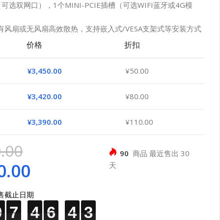
可选双网口），1个MINI-PCIE插槽（可选WIFI蓝牙或4G模
有风扇或无风扇高效散热，支持嵌入式/VESA支架式等安装方式
价格
折扣
¥
3,450.00
¥
50.00
¥
3,420.00
¥
80.00
¥
3,390.00
¥
110.00
.00
90
商品 最近售出 30
0.00
天
售截止日期
0
0
0
7
7
7
4
4
4
6
6
6
4
4
4
1
1
1
0
7
4
6
4
1