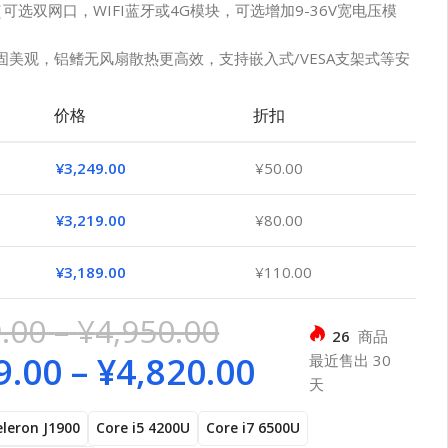
可选双网口，WIFI蓝牙或4G模块，可选增加9-36V宽电压模
固美观，铝鳍无风扇散热更高效，支持嵌入式/VESA支架式等安
价格
折扣
¥
3,249.00
¥
50.00
¥
3,219.00
¥
80.00
¥
3,189.00
¥
110.00
.00
–
¥
4,950.00
26
商品
9.00
–
¥
4,820.00
最近售出 30
天
eleron J1900
Core i5 4200U
Core i7 6500U