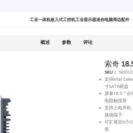
工业一体机
嵌入式工控机
工业显示器
迷你电脑
周边配件
5SR
概述
参数
评论
索奇 18
SKU：
58932
支持intel Ce
寸SATA硬盘
屏幕18.5＂
电阻触摸屏
支持上电开机，
接地端子
可扩展至6个C
条