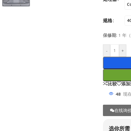
C
规格
4
保修期:
1 年
-
+
比较
添加
48
现
在线询
选你所需