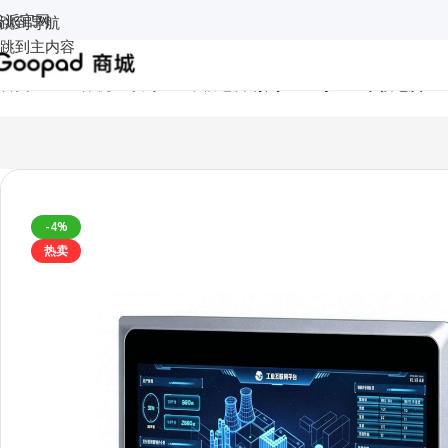
谷派官网
跳到导航
跳到主内容
首页
/
工业一体机
/
K系列工业平板电脑
/
索奇 18.5寸工业平板电脑 K18
-4%
热卖