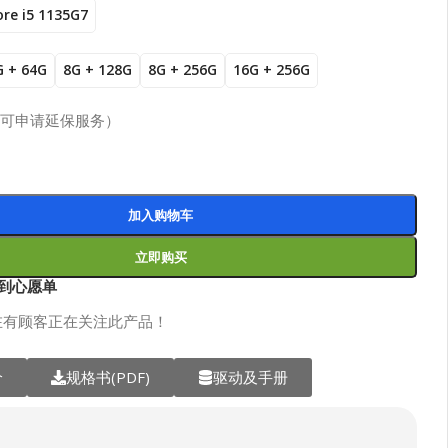
ore i5 1135G7
G + 64G
8G + 128G
8G + 256G
16G + 256G
（可申请延保服务）
加入购物车
立即购买
到心愿单
在有顾客正在关注此产品！
价
规格书(PDF)
驱动及手册