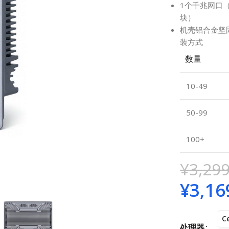
1个千兆网口（
块）
机壳铝合金坚
装方式
数量
10-49
50-99
100+
¥
3,299
¥
3,16
C
处理器