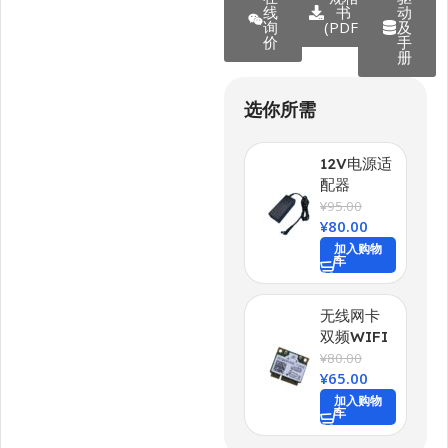
线
书
动
询
(PDF)
及
价
手
册
选你所需
12V电源适
配器
¥
95.00
¥
80.00
加入购物
车
无线网卡
双频WIFI
¥
80.00
¥
65.00
加入购物
车