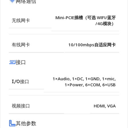
网络通信
Mini-PCIE插槽（可选 WIFI/蓝牙
无线网卡
/4G模块）
有线网卡
10/100mbps自适应网卡
接口
1×Audio
,
1×DC
,
1×GND
,
1×mic
,
I/O接口
1×Power
,
6×COM
,
6×USB
视频接口
HDMI
,
VGA
其他参数