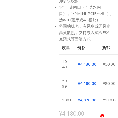
冲防水胶条
1个千兆网口（可选双网
口），1个MINI-PCIE插槽（可
选WIFI蓝牙或4G模块）
坚固的机壳，有风扇或无风扇
高效散热，支持嵌入式/VESA
支架式等安装方式
数量
价格
折扣
10-
¥
4,130.00
¥
50.00
49
50-
¥
4,100.00
¥
80.00
99
100+
¥
4,070.00
¥
110.00
¥
4,180.00
–