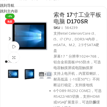
跳到导航
跳到主内容
索奇 17寸工业平板
-4%
电脑 D170SR
热卖
SKU：
584239
支持intel Celeron/Core i3、
i5、i7 CPU，DDR3/4内存，
mSATA、M.2、2.5寸SATA硬
观看视频
盘
屏幕17＂分辨率1024×768，
点击放大
铝合金前面板IP65防水，可选
电容触摸屏或电阻触摸屏
支持上电开机，内置双喇叭，
耐高低温（-10至50°C）不间
断运行稳定，支持接地线
6个DB9 RS232 COM口，可选
RS422/485切换，支持HDMI
或VGA扩展显示，可选防
振
缓