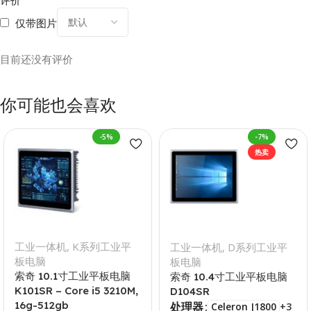
评价
仅带图片
目前还没有评价
你可能也会喜欢
-5%
-7%
热卖
工业一体机
,
K系列工业平
工业一体机
,
D系列工业平
板电脑
板电脑
索奇 10.1寸工业平板电脑
索奇 10.4寸工业平板电脑
K101SR – Core i5 3210M,
D104SR
16g-512gb
处理器
Celeron J1800
+3