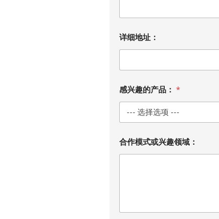
详细地址：
感兴趣的产品：
*
您
合作模式或兴趣领域：
的
姓
名
：
电
子
邮
箱
：