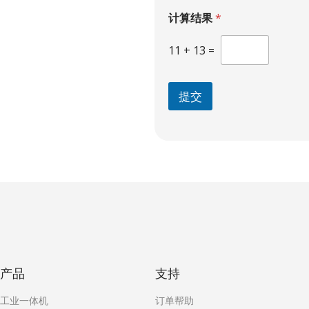
计
计算结果
*
算
结
11
+
13
=
果
提交
产品
支持
工业一体机
订单帮助